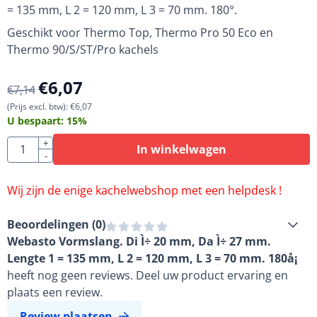
= 135 mm, L 2 = 120 mm, L 3 = 70 mm. 180°.
Geschikt voor Thermo Top, Thermo Pro 50 Eco en
Thermo 90/S/ST/Pro kachels
€
6,07
€
7,14
(Prijs excl. btw):
€
6,07
U bespaart:
15
%
Aantal
+
In winkelwagen
-
Wij zijn de enige kachelwebshop met een helpdesk !
Beoordelingen (
0
)
Webasto Vormslang. Di Ì÷ 20 mm, Da Ì÷ 27 mm.
Lengte 1 = 135 mm, L 2 = 120 mm, L 3 = 70 mm. 180å¡
heeft nog geen reviews. Deel uw product ervaring en
plaats een review.
Review plaatsen