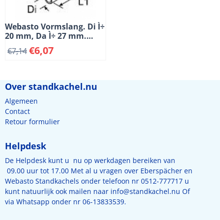
Webasto Vormslang. Di Ì÷
20 mm, Da Ì÷ 27 mm.
Lengte 1 = 135 mm, L 2 =
€
6,07
€
7,14
120 mm, L 3 = 70 mm.
180å¡
Over standkachel.nu
Algemeen
Contact
Retour formulier
Helpdesk
De Helpdesk kunt u nu op werkdagen bereiken van
09.00 uur tot 17.00 Met al u vragen over Eberspächer en
Webasto Standkachels onder telefoon nr 0512-777717 u
kunt natuurlijk ook mailen naar
info@standkachel.nu
Of
via Whatsapp onder nr 06-13833539.