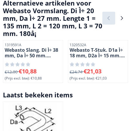
Alternatieve artikelen voor
Webasto Vormslang. Di Ì÷ 20
mm, Da Ì÷ 27 mm. Lengte 1 =
135 mm, L 2 = 120 mm, L 3 = 70
mm. 180å¡
Artikelnummer
Artikelnummer
1319591A
1320532A
Webasto Slang. Di Ì÷ 38
Webasto T-Stuk. D1a Ì÷
mm, Da Ì÷ 50 mm.
18 mm, D2a Ì÷ 15 mm.
Lengte 82 mm
Lengte 75 mm. Staal
verchroomd
Van 12,80 voor 10,88, exclusief btw: 10,88
Van 24,74 voor 21,03, exclus
€10,88
€21,03
€12,80
€24,74
(Prijs excl. btw):
€10,88
(Prijs excl. btw):
€21,03
Laatst bekeken items