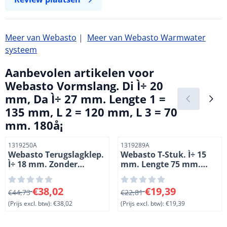
Meer van Webasto
|
Meer van Webasto Warmwater
systeem
Aanbevolen artikelen voor
Webasto Vormslang. Di Ì÷ 20
mm, Da Ì÷ 27 mm. Lengte 1 =
135 mm, L 2 = 120 mm, L 3 = 70
mm. 180å¡
Artikelnummer
Artikelnummer
1319250A
1319289A
Webasto Terugslagklep.
Webasto T-Stuk. Ì÷ 15
Ì÷ 18 mm. Zonder
mm. Lengte 75 mm.
lekboorgat. Lengte 90
Staal verchroomd
mm.
Van 44,73 voor 38,02, exclusief btw: 38,02
Van 22,81 voor 19,39, exclus
€38,02
€19,39
€44,73
€22,81
(Prijs excl. btw):
€38,02
(Prijs excl. btw):
€19,39