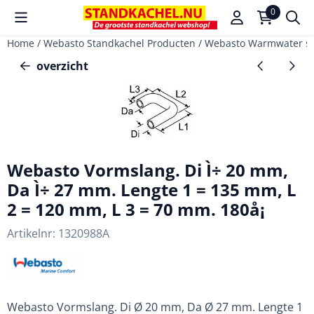
Cookievoorkeuren zijn beschikbaar. Kies instellingen of sta a
0
Home
/
Webasto Standkachel Producten
/
Webasto Warmwater s
overzicht
Webasto Vormslang. Di Ì÷ 20 mm,
Da Ì÷ 27 mm. Lengte 1 = 135 mm, L
2 = 120 mm, L 3 = 70 mm. 180å¡
Artikelnr:
1320988A
Webasto Vormslang. Di Ø 20 mm, Da Ø 27 mm. Lengte 1