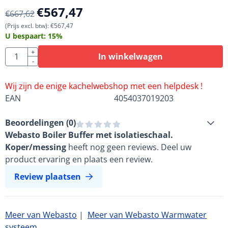
€
567,47
€
667,62
(Prijs excl. btw):
€
567,47
U bespaart:
15
%
Aantal
+
In winkelwagen
-
Wij zijn de enige kachelwebshop met een helpdesk !
EAN
4054037019203
Beoordelingen (
0
)
Webasto Boiler Buffer met isolatieschaal.
Koper/messing
heeft nog geen reviews. Deel uw
product ervaring en plaats een review.
Review plaatsen
Meer van Webasto
|
Meer van Webasto Warmwater
systeem