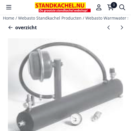
Cookievoorkeuren zijn beschikbaar. Kies instellingen of sta a
0
Home
/
Webasto Standkachel Producten
/
Webasto Warmwater s
overzicht