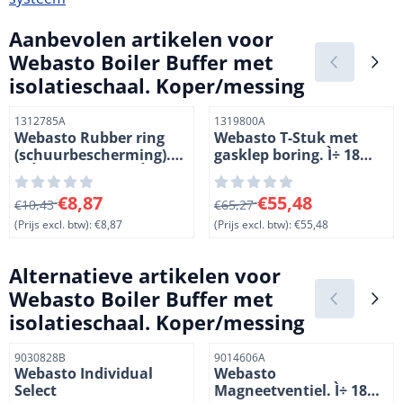
Aanbevolen artikelen voor
Webasto Boiler Buffer met
isolatieschaal. Koper/messing
Artikelnummer
Artikelnummer
1312785A
1319800A
Webasto Rubber ring
Webasto T-Stuk met
(schuurbescherming).
gasklep boring. Ì÷ 18
Di Ì÷ 20.5 mm, Da Ì÷ 40
mm. Lengte 75 mm.
mm. Lengte 20 mm
Staal verchroomd
Van 10,43 voor 8,87, exclusief btw: 8,87
Van 65,27 voor 55,48, exclus
€8,87
€55,48
€10,43
€65,27
(Prijs excl. btw):
€8,87
(Prijs excl. btw):
€55,48
Alternatieve artikelen voor
Webasto Boiler Buffer met
isolatieschaal. Koper/messing
Artikelnummer
Artikelnummer
9030828B
9014606A
Webasto Individual
Webasto
Select
Magneetventiel. Ì÷ 18