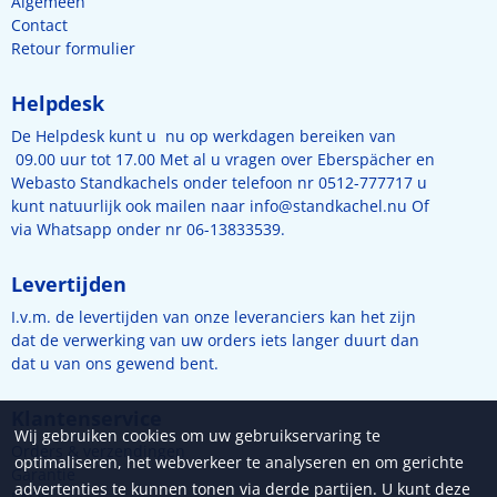
Algemeen
Contact
Retour formulier
Helpdesk
De Helpdesk kunt u nu op werkdagen bereiken van
09.00 uur tot 17.00 Met al u vragen over Eberspächer en
Webasto Standkachels onder telefoon nr 0512-777717 u
kunt natuurlijk ook mailen naar
info@standkachel.nu
Of
via Whatsapp onder nr 06-13833539.
Levertijden
I.v.m. de levertijden van onze leveranciers kan het zijn
dat de verwerking van uw orders iets langer duurt dan
dat u van ons gewend bent.
Klantenservice
Wij gebruiken cookies om uw gebruikservaring te
Orders & verzendingen
optimaliseren, het webverkeer te analyseren en om gerichte
Garantie
advertenties te kunnen tonen via derde partijen. U kunt deze