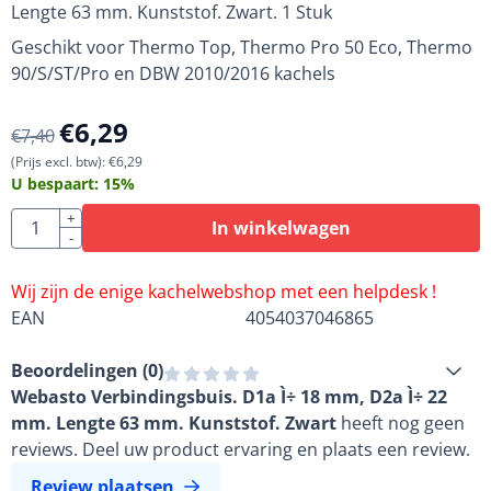
Lengte 63 mm. Kunststof. Zwart. 1 Stuk
Geschikt voor Thermo Top, Thermo Pro 50 Eco, Thermo
90/S/ST/Pro en DBW 2010/2016 kachels
€
6,29
€
7,40
(Prijs excl. btw):
€
6,29
U bespaart:
15
%
Aantal
+
In winkelwagen
-
Wij zijn de enige kachelwebshop met een helpdesk !
EAN
4054037046865
Beoordelingen (
0
)
Webasto Verbindingsbuis. D1a Ì÷ 18 mm, D2a Ì÷ 22
mm. Lengte 63 mm. Kunststof. Zwart
heeft nog geen
reviews. Deel uw product ervaring en plaats een review.
Review plaatsen