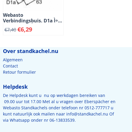
Webasto
Verbindingsbuis. D1a Ì÷
18 mm, D2a Ì÷ 22 mm.
€
6,29
€
7,40
Lengte 63 mm. Kunststof.
Zwart
Over standkachel.nu
Algemeen
Contact
Retour formulier
Helpdesk
De Helpdesk kunt u nu op werkdagen bereiken van
09.00 uur tot 17.00 Met al u vragen over Eberspächer en
Webasto Standkachels onder telefoon nr 0512-777717 u
kunt natuurlijk ook mailen naar
info@standkachel.nu
Of
via Whatsapp onder nr 06-13833539.