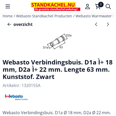
Cookievoorkeuren zijn beschikbaar. Kies instellingen of sta a
0
Home
/
Webasto Standkachel Producten
/
Webasto Warmwater s
overzicht
Webasto Verbindingsbuis. D1a Ì÷ 18
mm, D2a Ì÷ 22 mm. Lengte 63 mm.
Kunststof. Zwart
Artikelnr:
1320155A
Webasto Verbindingsbuis. D1a Ø 18 mm, D2a Ø 22 mm.