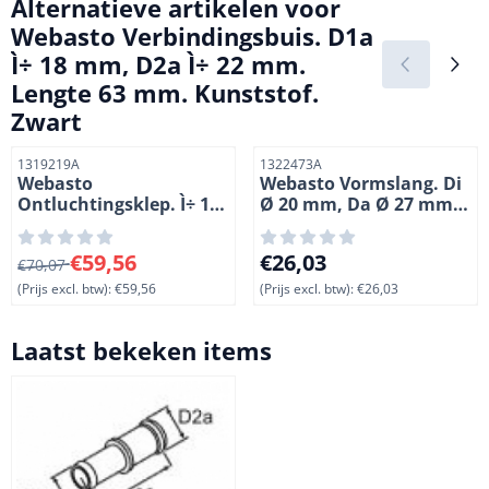
Alternatieve artikelen voor
Webasto Verbindingsbuis. D1a
Ì÷ 18 mm, D2a Ì÷ 22 mm.
Lengte 63 mm. Kunststof.
Zwart
Artikelnummer
Artikelnummer
1319219A
1322473A
Webasto
Webasto Vormslang. Di
Ontluchtingsklep. Ì÷ 18
Ø 20 mm, Da Ø 27 mm.
mm
Lengte 1 = 190 mm, L 2 =
120 mm, L 3 = 70 mm.
Van 70,07 voor 59,56, exclusief btw: 59,56
Prijs: 26,03, exclusief btw: 2
€59,56
€26,03
€70,07
180°
(Prijs excl. btw):
€59,56
(Prijs excl. btw):
€26,03
Laatst bekeken items