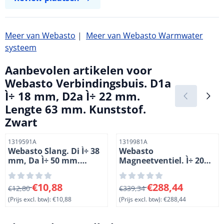
Meer van Webasto
|
Meer van Webasto Warmwater
systeem
Aanbevolen artikelen voor
Webasto Verbindingsbuis. D1a
Ì÷ 18 mm, D2a Ì÷ 22 mm.
Lengte 63 mm. Kunststof.
Zwart
Artikelnummer
Artikelnummer
1319591A
1319981A
Webasto Slang. Di Ì÷ 38
Webasto
mm, Da Ì÷ 50 mm.
Magneetventiel. Ì÷ 20
Lengte 82 mm
mm. 12 Volt. Lengte 106
mm, hoogte 90 mm.
Van 12,80 voor 10,88, exclusief btw: 10,88
Van 339,34 voor 288,44, excl
€10,88
€288,44
€12,80
Kunststof
€339,34
(Prijs excl. btw):
€10,88
(Prijs excl. btw):
€288,44