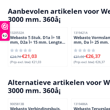
Aanbevolen artikelen voor
We
3000 mm. 360å¡
Artikelnummer
Artikelnummer
1320532A
1319421A
9,2
Webasto T-Stuk. D1a Ì÷ 18
Webasto Vormslang
mm, D2a Ì÷ 15 mm. Lengte
mm, Da Ì÷ 25 mm.
75 mm. Staal verchroomd
500 mm. 180å¡.
Van 24,74 voor 21,03, exclusief btw: 21,03
Van 31,02 voor 26,37
€21,03
€26,37
€24,74
€31,02
(Prijs excl. btw):
€21,03
(Prijs excl. btw):
€26,37
Alternatieve artikelen voor
W
3000 mm. 360å¡
Artikelnummer
Artikelnummer
9005813B
1319486A
Webasto Verbindingsbuis.
Webasto Terugslag