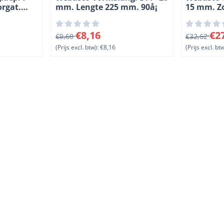
rgat.
mm. Lengte 225 mm. 90å¡
15 mm. Zo
oogte 42
Lengte 1
, exclusief btw: 41,17
Van 9,60 voor 8,16, exclusief btw: 8,16
Van 32,62 
€8,16
€2
€9,60
€32,62
(Prijs excl. btw):
€8,16
(Prijs excl. btw