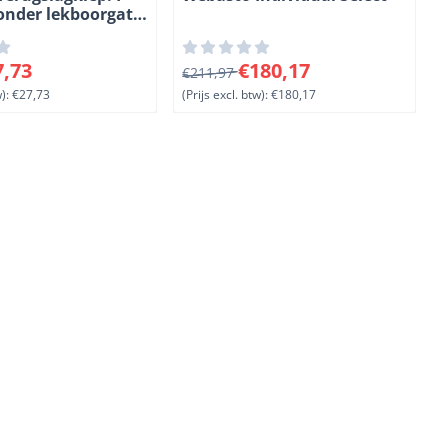
nder lekboorgat.
04 mm.
voor 27,73, exclusief btw: 27,73
Van 211,97 voor 180,17, exclusief b
V
7,73
€180,17
€211,97
):
€27,73
(Prijs excl. btw):
€180,17
(