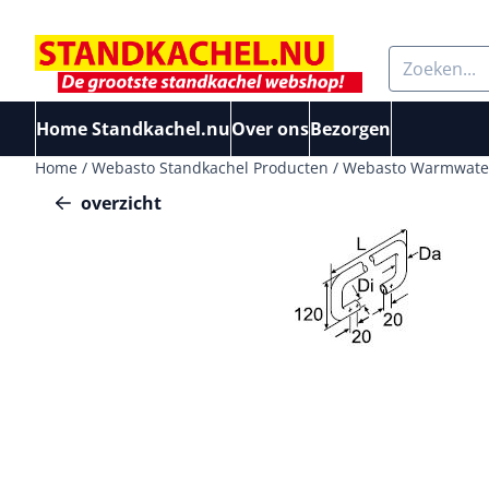
Cookievoorkeuren zijn beschikbaar. Kies instellingen of sta a
Zoeken
Home Standkachel.nu
Over ons
Bezorgen
Home
/
Webasto Standkachel Producten
/
Webasto Warmwate
overzicht