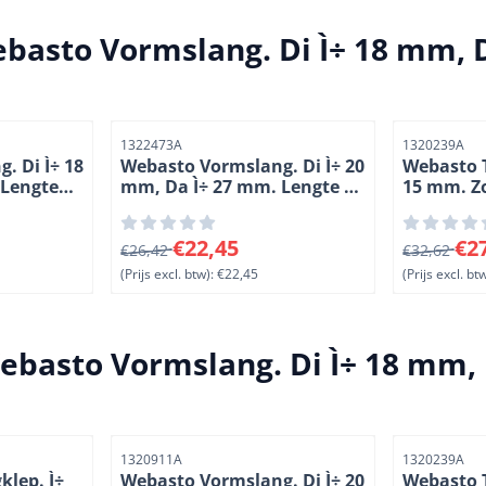
basto Vormslang. Di Ì÷ 18 mm, 
Artikelnummer
Artikelnumme
1322473A
1320239A
. Di Ì÷ 18
Webasto Vormslang. Di Ì÷ 20
Webasto T
 Lengte
mm, Da Ì÷ 27 mm. Lengte 1
15 mm. Zo
= 190 mm, L 2 = 120 mm, L 3
Lengte 1
= 70 mm. 180å¡
, exclusief btw: 26,37
Van 26,42 voor 22,45, exclusief btw: 22,45
Van 32,62 
€22,45
€2
€26,42
€32,62
(Prijs excl. btw):
€22,45
(Prijs excl. btw
ebasto Vormslang. Di Ì÷ 18 mm, 
Artikelnummer
Artikelnumme
1320911A
1320239A
klep. Ì÷
Webasto Vormslang. Di Ì÷ 20
Webasto T