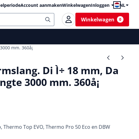
elperiode
Account aanmaken
Winkelwagen
Inloggen
NL
Winkelwagen
0
 3000 mm. 360å¡
mslang. Di Ì÷ 18 mm, Da
engte 3000 mm. 360å¡
p, Thermo Top EVO, Thermo Pro 50 Eco en DBW