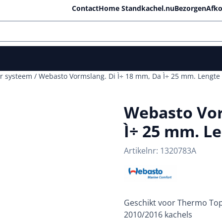
lle cookies toe.
Contact
Home Standkachel.nu
Bezorgen
Afko
r systeem
/
Webasto Vormslang. Di Ì÷ 18 mm, Da Ì÷ 25 mm. Lengte
Webasto Vor
Ì÷ 25 mm. L
Artikelnr:
1320783A
Geschikt voor Thermo To
2010/2016 kachels