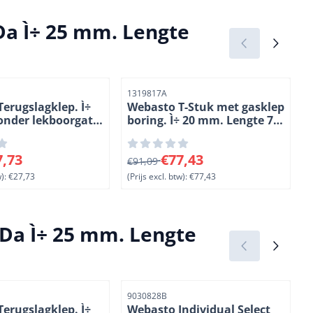
Da Ì÷ 25 mm. Lengte
r
Artikelnummer
A
1319817A
erugslagklep. Ì÷
Webasto T-Stuk met gasklep
nder lekboorgat.
boring. Ì÷ 20 mm. Lengte 75
04 mm.
mm. Staal verchroomd
voor 27,73, exclusief btw: 27,73
Van 91,09 voor 77,43, exclusief btw:
V
7,73
€77,43
€91,09
):
€27,73
(Prijs excl. btw):
€77,43
(
Da Ì÷ 25 mm. Lengte
r
Artikelnummer
A
9030828B
erugslagklep. Ì÷
Webasto Individual Select