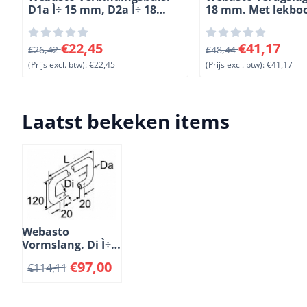
D1a Ì÷ 15 mm, D2a Ì÷ 18
18 mm. Met lekboo
mm. Lengte 63 mm.
Lengte 146 mm. H
Kunststof. Zwart
mm. Kunststof
Van 26,42 voor 22,45, exclusief btw: 22,45
Van 48,44 voor 41,17
€22,45
€41,17
€26,42
€48,44
(Prijs excl. btw):
€22,45
(Prijs excl. btw):
€41,17
Laatst bekeken items
Webasto
Vormslang. Di Ì÷
18 mm, Da Ì÷ 25
€
97,00
€
114,11
mm. Lengte 3000
mm. 360å¡