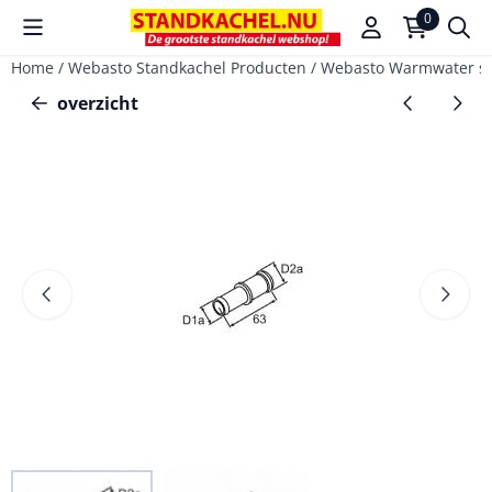
Cookievoorkeuren zijn beschikbaar. Kies instellingen of sta a
0
Home
/
Webasto Standkachel Producten
/
Webasto Warmwater s
overzicht