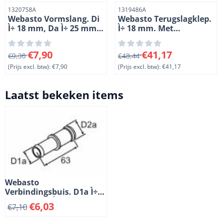
Artikelnummer
Artikelnummer
1320758A
1319486A
Webasto Vormslang. Di
Webasto Terugslagklep.
Ì÷ 18 mm, Da Ì÷ 25 mm.
Ì÷ 18 mm. Met
Lengte 1 = 95 mm, L 2 =
lekboorgat. Lengte 146
25 mm, L 3 = 20 mm. R =
mm. Hoogte 42 mm.
Van 9,30 voor 7,90, exclusief btw: 7,90
Van 48,44 voor 41,17, exclus
€7,90
€41,17
30.
€9,30
Kunststof
€48,44
(Prijs excl. btw):
€7,90
(Prijs excl. btw):
€41,17
Laatst bekeken items
Webasto
Verbindingsbuis. D1a Ì÷
17 mm, D2a Ì÷ 20 mm.
€
6,03
€
7,10
Lengte 63 mm. Kunststof.
Zwart