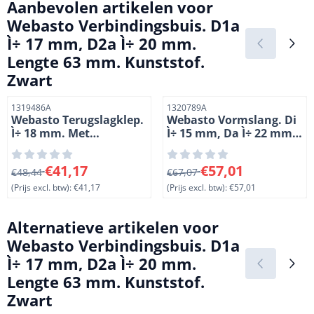
Aanbevolen artikelen voor
Webasto Verbindingsbuis. D1a
Ì÷ 17 mm, D2a Ì÷ 20 mm.
Lengte 63 mm. Kunststof.
Zwart
Artikelnummer
Artikelnummer
1319486A
1320789A
Webasto Terugslagklep.
Webasto Vormslang. Di
Ì÷ 18 mm. Met
Ì÷ 15 mm, Da Ì÷ 22 mm.
lekboorgat. Lengte 146
Lengte 1020 mm. 90å¡
mm. Hoogte 42 mm.
Van 48,44 voor 41,17, exclusief btw: 41,17
Van 67,07 voor 57,01, exclus
€41,17
€57,01
Kunststof
€48,44
€67,07
(Prijs excl. btw):
€41,17
(Prijs excl. btw):
€57,01
Alternatieve artikelen voor
Webasto Verbindingsbuis. D1a
Ì÷ 17 mm, D2a Ì÷ 20 mm.
Lengte 63 mm. Kunststof.
Zwart