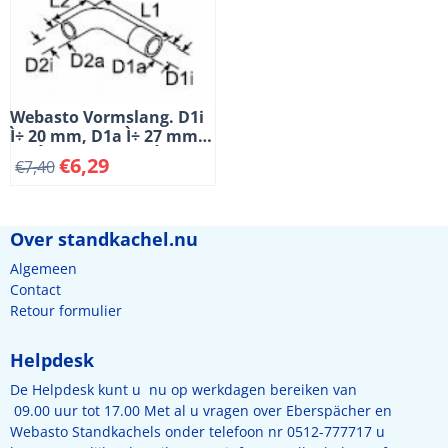
Webasto Vormslang. D1i
Ì÷ 20 mm, D1a Ì÷ 27 mm,
D2i Ì÷ 18 mm, D2a Ì÷ 25
€
6,29
€
7,40
mm. Lengte 1 = 151 mm, L
2 = 55 mm. 90å¡
Over standkachel.nu
Algemeen
Contact
Retour formulier
Helpdesk
De Helpdesk kunt u nu op werkdagen bereiken van
09.00 uur tot 17.00 Met al u vragen over Eberspächer en
Webasto Standkachels onder telefoon nr 0512-777717 u