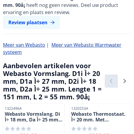
mm. 90å¡
heeft nog geen reviews. Deel uw product
ervaring en plaats een review.
Review plaatsen
Meer van Webasto
|
Meer van Webasto Warmwater
systeem
Aanbevolen artikelen voor
Webasto Vormslang. D1i Ì÷ 20
mm, D1a Ì÷ 27 mm, D2i Ì÷ 18
mm, D2a Ì÷ 25 mm. Lengte 1 =
151 mm, L 2 = 55 mm. 90å¡
Artikelnummer
Artikelnummer
1322496A
1320253A
Webasto Vormslang. Di
Webasto Thermostaat.
Ì÷ 18 mm, Da Ì÷ 25 mm.
Ì÷ 20 mm. Met
Lengte 1100 mm. 180å¡
lekboorgat. Lengte 108
mm. Hoogte 70 mm.