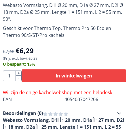
Webasto Vormslang. D1i Ø 20 mm, D1a Ø 27 mm, D2i Ø
18 mm, D2a Ø 25 mm. Lengte 1 = 151 mm, L 2 = 55 mm.
90°.
Geschikt voor Thermo Top, Thermo Pro 50 Eco en
Thermo 90/S/ST/Pro kachels
€
6,29
€
7,40
(Prijs excl. btw):
€
6,29
U bespaart:
15
%
Aantal
+
In winkelwagen
-
Wij zijn de enige kachelwebshop met een helpdesk !
EAN
4054037047206
Beoordelingen (
0
)
Webasto Vormslang. D1i Ì÷ 20 mm, D1a Ì÷ 27 mm, D2i
Ì÷ 18 mm, D2a Ì÷ 25 mm. Lengte 1 = 151 mm, L 2 = 55