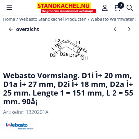
Cookievoorkeuren zijn beschikbaar. Kies instellingen of sta a
0
Home
/
Webasto Standkachel Producten
/
Webasto Warmwater s
overzicht
Webasto Vormslang. D1i Ì÷ 20 mm,
D1a Ì÷ 27 mm, D2i Ì÷ 18 mm, D2a Ì÷
25 mm. Lengte 1 = 151 mm, L 2 = 55
mm. 90å¡
Artikelnr:
1320201A