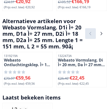
Van 24,61 voor 20,92, exclusief btw: 20,92
Van 195,52 voor 166,19, excl
€20,92
€166,19
€24,61
Messing
€195,52
(Prijs excl. btw):
€20,92
(Prijs excl. btw):
€166,19
Alternatieve artikelen voor
Webasto Vormslang. D1i Ì÷ 20
mm, D1a Ì÷ 27 mm, D2i Ì÷ 18
mm, D2a Ì÷ 25 mm. Lengte 1 =
151 mm, L 2 = 55 mm. 90å¡
Artikelnummer
Artikelnummer
1319219A
1322473A
Webasto
Webasto Vormslang. Di
Ontluchtingsklep. Ì÷ 18
Ì÷ 20 mm, Da Ì÷ 27 mm.
mm
Lengte 1 = 190 mm, L 2 =
120 mm, L 3 = 70 mm.
Van 70,07 voor 59,56, exclusief btw: 59,56
Van 26,42 voor 22,45, exclus
€59,56
€22,45
€70,07
180å¡
€26,42
(Prijs excl. btw):
€59,56
(Prijs excl. btw):
€22,45
Laatst bekeken items