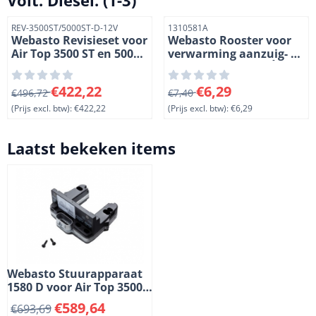
Artikelnummer
Artikelnummer
REV-3500ST/5000ST-D-12V
1310581A
Webasto Revisieset voor
Webasto Rooster voor
Air Top 3500 ST en 5000
verwarming aanzuig- en
ST kachels. 12 Volt.
uitlaatopeningen. Ì÷ 90
Diesel.
mm. Kunststof. (1-3)
Van 496,72 voor 422,22, exclusief btw: 422,22
Van 7,40 voor 6,29, exclusief
€422,22
€6,29
€496,72
€7,40
(Prijs excl. btw):
€422,22
(Prijs excl. btw):
€6,29
Laatst bekeken items
Webasto Stuurapparaat
1580 D voor Air Top 3500
ST kachels.
€
589,64
€
693,69
Bootuitvoering. 12 Volt.