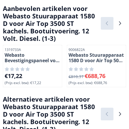
Aanbevolen artikelen voor
Webasto Stuurapparaat 1580
D voor Air Top 3500 ST
kachels. Bootuitvoering. 12
Volt. Diesel. (1-3)
Artikelnummer
Artikelnummer
1319733A
9006822A
Webasto
Webasto Stuurapparaat
Bevestigingspaneel voor
1580 D voor Air Top 5000
draaischakelaar van Air
ST kachels. 12 Volt.
Top kachels. (3-2)
Diesel. (1-3)
Prijs: 17,22, exclusief btw: 17,22
Van 810,31 voor 688,76, excl
€17,22
€688,76
€810,31
(Prijs excl. btw):
€17,22
(Prijs excl. btw):
€688,76
Alternatieve artikelen voor
Webasto Stuurapparaat 1580
D voor Air Top 3500 ST
kachels. Bootuitvoering. 12
Volt. Diesel. (1-3)