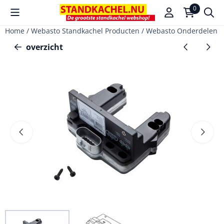
Cookievoorkeuren zijn beschikbaar. Kies instellingen of sta a
0
Home
/
Webasto Standkachel Producten
/
Webasto Onderdelen vo
overzicht