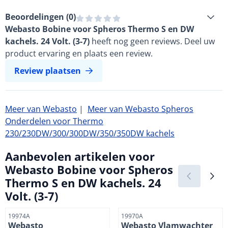
Beoordelingen (
0
)
Webasto Bobine voor Spheros Thermo S en DW
kachels. 24 Volt. (3-7)
heeft nog geen reviews. Deel uw
product ervaring en plaats een review.
Review plaatsen
Meer van Webasto
|
Meer van Webasto Spheros
Onderdelen voor Thermo
230/230DW/300/300DW/350/350DW kachels
Aanbevolen artikelen voor
Webasto Bobine voor Spheros
Thermo S en DW kachels. 24
Volt. (3-7)
Artikelnummer
Artikelnummer
19974A
19970A
Webasto
Webasto Vlamwachter