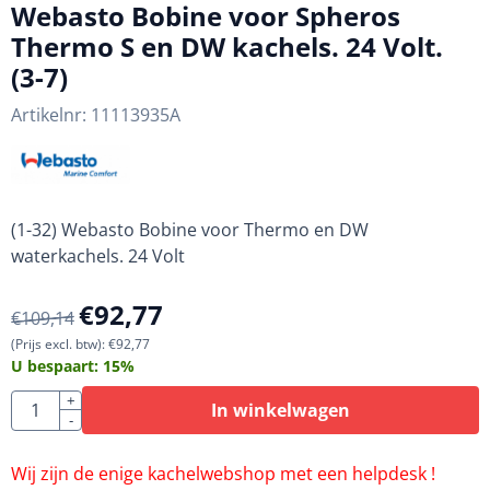
Webasto Bobine voor Spheros
Thermo S en DW kachels. 24 Volt.
(3-7)
Artikelnr:
11113935A
(1-32) Webasto Bobine voor Thermo en DW
waterkachels. 24 Volt
€
92,77
€
109,14
(Prijs excl. btw):
€
92,77
U bespaart:
15
%
Aantal
+
In winkelwagen
-
Wij zijn de enige kachelwebshop met een helpdesk !