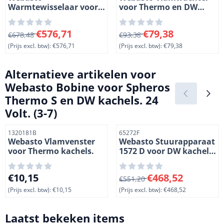
Warmtewisselaar voor
voor Thermo en DW
DW kachels. (6-11)
kachels. 24 Volt. (2-16)
Van 678,48 voor 576,71, exclusief btw: 576,71
Van 93,38 voor 79,38, exclus
€576,71
€79,38
€678,48
€93,38
(Prijs excl. btw):
€576,71
(Prijs excl. btw):
€79,38
Alternatieve artikelen voor
Webasto Bobine voor Spheros
Thermo S en DW kachels. 24
Volt. (3-7)
Artikelnummer
Artikelnummer
1320181B
65272F
Webasto Vlamvenster
Webasto Stuurapparaat
voor Thermo kachels.
1572 D voor DW kachels.
24 Volt. (1-33)
Prijs: 10,15, exclusief btw: 10,15
Van 551,20 voor 468,52, excl
€10,15
€468,52
€551,20
(Prijs excl. btw):
€10,15
(Prijs excl. btw):
€468,52
Laatst bekeken items