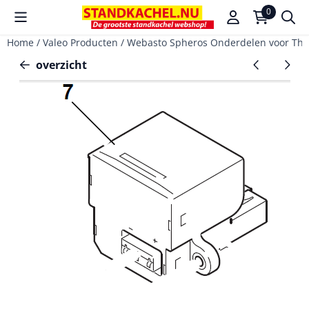
Cookievoorkeuren zijn beschikbaar. Kies instellingen of sta a
0
Home
/
Valeo Producten
/
Webasto Spheros Onderdelen voor Th
overzicht