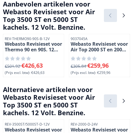
Aanbevolen artikelen voor
Webasto Revisieset voor Air
Top 3500 ST en 5000 ST
kachels. 12 Volt. Benzine.
Artikelnummer
Artikelnummer
REV-THERMO90-90S-B-12V
9037045A
Webasto Revisieset voor
Webasto Revisieset voor
Thermo 90 en 90S. 12
Air Top 2000 ST en 2000
Volt. Benzine
STC kachels. 24 Volt.
Diesel
Van 501,92 voor 426,63, exclusief btw: 426,63
Van 305,84 voor 259,96, excl
€426,63
€259,96
€501,92
€305,84
(Prijs excl. btw):
€426,63
(Prijs excl. btw):
€259,96
Alternatieve artikelen voor
Webasto Revisieset voor Air
Top 3500 ST en 5000 ST
kachels. 12 Volt. Benzine.
Artikelnummer
Artikelnummer
REV-3500ST/5000ST-D-12V
REV-2000-D-24V
Webasto Revisieset voor
Webasto Revisieset voor