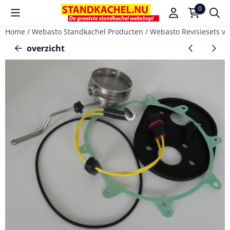
Cookievoorkeuren zijn beschikbaar. Kies instellingen of sta a
0
Home
/
Webasto Standkachel Producten
/
Webasto Revisiesets vo
overzicht