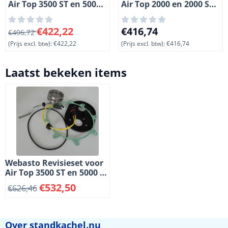
Air Top 3500 ST en 5000
Air Top 2000 en 2000 S
ST kachels. 12 Volt.
kachels. 24 Volt. Diesel.
Diesel.
Van 496,72 voor 422,22, exclusief btw: 422,22
Prijs: 416,74, exclusief btw: 
€422,22
€416,74
€496,72
(Prijs excl. btw):
€422,22
(Prijs excl. btw):
€416,74
Laatst bekeken items
Webasto Revisieset voor
Air Top 3500 ST en 5000 ST
kachels. 12 Volt. Benzine.
€
532,50
€
626,46
Over standkachel.nu