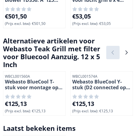
mm. 350mÃ¼/h
inch van BlueCool
airconditioning
Prijs: 501,50, exclusief btw: 501,50
Prijs: 53,05, exclusief btw: 5
€501,50
€53,05
(Prijs excl. btw):
€501,50
(Prijs excl. btw):
€53,05
Alternatieve artikelen voor
Webasto Teak Grill met filter
voor Bluecool Aanzuig. 12 x 5
Inch
Artikelnummer
Artikelnummer
WBCL001560A
WBCL001574A
Webasto BlueCool T-
Webasto BlueCool Y-
stuk voor montage op
stuk (D2 connected op
A/C unit aansluiting
slangen eenheid)
100/125F/100
100/125M/100
Prijs: 125,13, exclusief btw: 125,13
Prijs: 125,13, exclusief btw: 
€125,13
€125,13
(Prijs excl. btw):
€125,13
(Prijs excl. btw):
€125,13
Laatst bekeken items