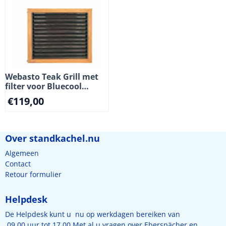
Webasto Teak Grill met
filter voor Bluecool
Aanzuig. 12 x 5 Inch
€
119,00
Over standkachel.nu
Algemeen
Contact
Retour formulier
Helpdesk
De Helpdesk kunt u nu op werkdagen bereiken van
09.00 uur tot 17.00 Met al u vragen over Eberspächer en