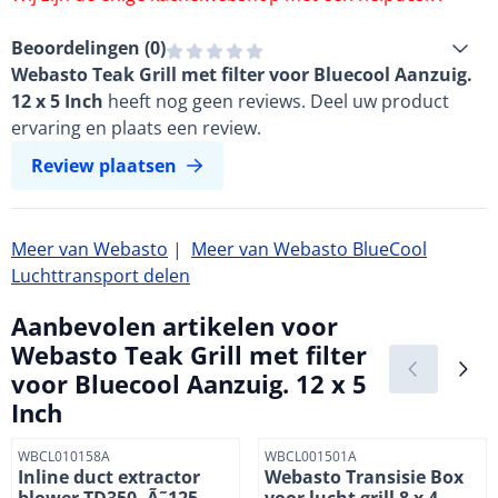
Beoordelingen (
0
)
Webasto Teak Grill met filter voor Bluecool Aanzuig.
12 x 5 Inch
heeft nog geen reviews. Deel uw product
ervaring en plaats een review.
Review plaatsen
Meer van Webasto
|
Meer van Webasto BlueCool
Luchttransport delen
Aanbevolen artikelen voor
Webasto Teak Grill met filter
voor Bluecool Aanzuig. 12 x 5
Inch
Artikelnummer
Artikelnummer
WBCL010158A
WBCL001501A
Inline duct extractor
Webasto Transisie Box
blower TD350. Ã˜125
voor lucht grill 8 x 4