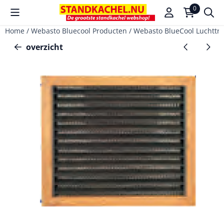
Cookievoorkeuren zijn beschikbaar. Kies instellingen of sta a
0
Home
/
Webasto Bluecool Producten
/
Webasto BlueCool Luchttra
overzicht