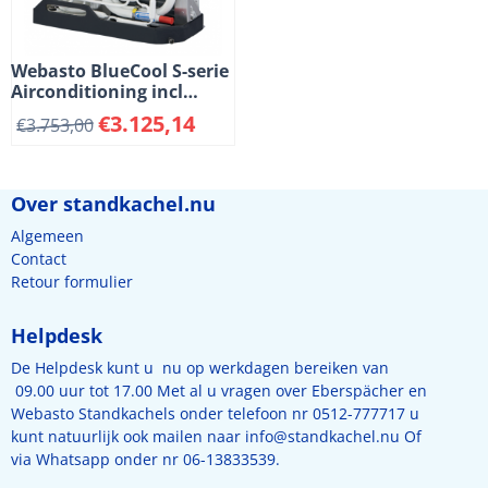
Webasto BlueCool S-serie
Airconditioning incl
verwarmingsfunctie S16
€
3.125,14
€
3.753,00
16000BTU
Over standkachel.nu
Algemeen
Contact
Retour formulier
Helpdesk
De Helpdesk kunt u nu op werkdagen bereiken van
09.00 uur tot 17.00 Met al u vragen over Eberspächer en
Webasto Standkachels onder telefoon nr 0512-777717 u
kunt natuurlijk ook mailen naar
info@standkachel.nu
Of
via Whatsapp onder nr 06-13833539.