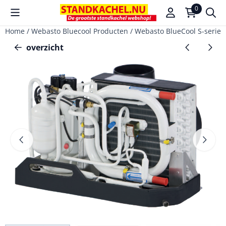
Cookievoorkeuren zijn beschikbaar. Kies instellingen of sta a
0
Home
/
Webasto Bluecool Producten
/
Webasto BlueCool S-serie (
overzicht