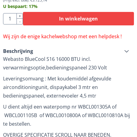
(Prijs excl. btw):
€
3.125,14
U bespaart:
17
%
Aantal
+
In winkelwagen
-
Wij zijn de enige kachelwebshop met een helpdesk !
Beschrijving
Webasto BlueCool S16 16000 BTU incl.
verwarmingsoptie,bedieningspaneel 230 Volt
Leveringsomvang : Met koudemiddel afgevulde
airconditioningunit, dispaykabel 3 mtr en
bedieningspaneel, externevoeler 4,5 mtr
U dient altijd een waterpomp nr WBCL001305A of
WBCL001105B of WBCL0010800A of WBCL0010810A bij
te bestellen.
OVERIGE SPECIFICATIE SCROLL NAAR BENEDEN.