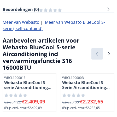
Beoordelingen (
0
)
Meer van Webasto
|
Meer van Webasto BlueCool S-
serie ( self-containd)
Aanbevolen artikelen voor
Webasto BlueCool S-serie
Airconditioning incl
verwarmingsfunctie S16
16000BTU
Artikelnummer
Artikelnummer
WBCL120001E
WBCL120000B
Webasto BlueCool S-
Webasto BlueCool S-
serie Airconditioning
Serie Airconditioning
incl verwarmingsoptie
incl verwarmingsoptie
S8 8000BTU
S6 6000BTU
Van 2 834,22 voor 2 409,09, exclusief btw: 2 409,09
Van 2 626,65 voor 2 232,65, 
€2.409,09
€2.232,65
€2.834,22
€2.626,65
(Prijs excl. btw):
€2.409,09
(Prijs excl. btw):
€2.232,65