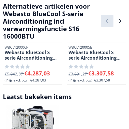
Alternatieve artikelen voor
Webasto BlueCool S-serie
Airconditioning incl
verwarmingsfunctie S16
16000BTU
Artikelnummer
Artikelnummer
WBCL120006F
WBCL120005E
Webasto BlueCool S-
Webasto BlueCool S-
serie Airconditioning
serie Airconditioning
incl
incl
verwarmingsfunctie S27
verwarmingsfunctie S20
Van 5 043,57 voor 4 287,03, exclusief btw: 4 287,03
Van 3 891,27 voor 3 307,58, 
€4.287,03
€3.307,58
27000BTU
€5.043,57
20000BTU
€3.891,27
(Prijs excl. btw):
€4.287,03
(Prijs excl. btw):
€3.307,58
Laatst bekeken items