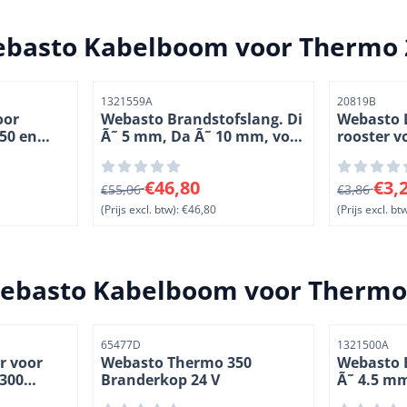
basto Kabelboom voor Thermo 2
Artikelnummer
Artikelnumme
1321559A
20819B
oor
Webasto Brandstofslang. Di
Webasto 
350 en
Ã˜ 5 mm, Da Ã˜ 10 mm, voor
rooster v
(1-20)
buis Ã˜ 6 mm. Lengte 5
350, DW 3
meter
Thermo S 
, exclusief btw: 19,59
Van 55,06 voor 46,80, exclusief btw: 46,80
Van 3,86 v
€46,80
€3,
€55,06
€3,86
(Prijs excl. btw):
€46,80
(Prijs excl. btw
ebasto Kabelboom voor Thermo 
Artikelnummer
Artikelnumme
65477D
1321500A
r voor
Webasto Thermo 350
Webasto B
 300
Branderkop 24 V
Ã˜ 4.5 m
6)
voor buis