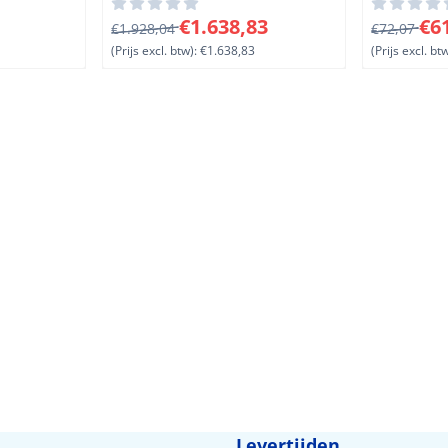
meter
, exclusief btw: 25,24
Van 1 928,04 voor 1 638,83, exclusief btw: 1 
Van 72,07 
€1.638,83
€6
€1.928,04
€72,07
(Prijs excl. btw):
€1.638,83
(Prijs excl. btw
Levertijden