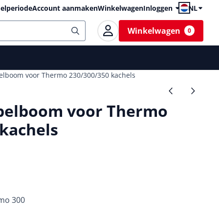
elperiode
Account aanmaken
Winkelwagen
Inloggen
NL
Winkelwagen
0
lboom voor Thermo 230/300/350 kachels
belboom voor Thermo
 kachels
mo 300