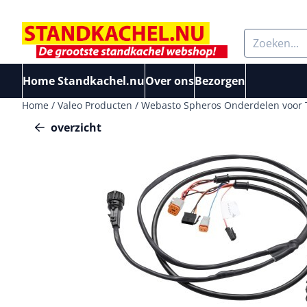
Cookievoorkeuren zijn beschikbaar. Kies instellingen of sta a
Zoeken
Home Standkachel.nu
Over ons
Bezorgen
Home
/
Valeo Producten
/
Webasto Spheros Onderdelen voor
overzicht