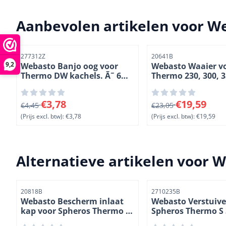
Aanbevolen artikelen voor
We
Artikelnummer
Artikelnummer
277312Z
20641B
9,2
Webasto Banjo oog voor
Webasto Waaier v
Thermo DW kachels. Ã˜ 6
Thermo 230, 300, 
mm. (3-22)
Thermo S kachels. 
Van 4,45 voor 3,78, exclusief btw: 3,78
Van 23,05 voor 19,59
€3,78
€19,59
€4,45
€23,05
(Prijs excl. btw):
€3,78
(Prijs excl. btw):
€19,59
Alternatieve artikelen voor
W
Artikelnummer
Artikelnummer
20818B
2710235B
Webasto Bescherm inlaat
Webasto Verstuive
kap voor Spheros Thermo S
Spheros Thermo S
en DW kachels. (1-2)
kachels. 30 kW. (3-