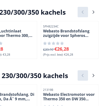
30/300/350 kachels
r
Artikelnummer
A
SPH82234C
Luchtinlaat
Webasto Brandstofslang
oor Thermo 300,
zuigzijde voor Spheros
00, 350 en Spheros
Thermo S kachels. M14 x
kachels. (1-1)
1.5. Ø 10 mm. Lengte 610
(
oor 3,28, exclusief btw: 3,28
Van 30,92 voor 26,28, exclusief btw:
V
28
€26,28
mm. (1-6)
€30,92
):
€3,28
(Prijs excl. btw):
€26,28
(
230/300/350 kachels
r
Artikelnummer
A
21319B
randstofslang. Di
Webasto Electromotor voor
m, Da Ã˜ 9 mm,
Thermo 350 en DW 350
 Ã˜ 5 mm. Lengte 5
kachels. 24 Volt. (1-23)