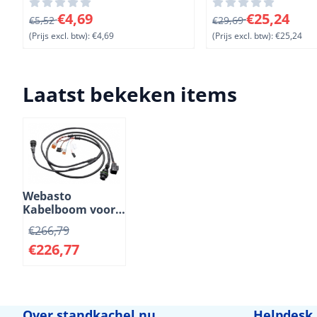
Van 5,52 voor 4,69, exclusief btw: 4,69
Van 29,69 voor 25,24
€4,69
€25,24
€5,52
€29,69
(Prijs excl. btw):
€4,69
(Prijs excl. btw):
€25,24
Laatst bekeken items
Webasto
Kabelboom voor
Thermo
€
266,79
230/300/350
€
226,77
kachels
Over standkachel.nu
Helpdesk