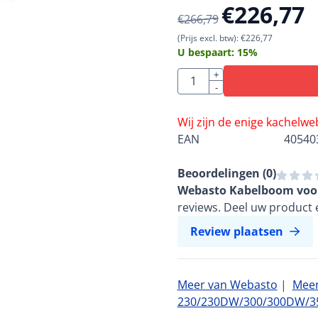
€
226,77
€
266,79
(Prijs excl. btw):
€
226,77
U bespaart:
15
%
Aantal
+
-
Wij zijn de enige kachelw
EAN
40540
Beoordelingen (
0
)
Webasto Kabelboom voor
reviews. Deel uw product e
Review plaatsen
Meer van Webasto
|
Meer
230/230DW/300/300DW/35