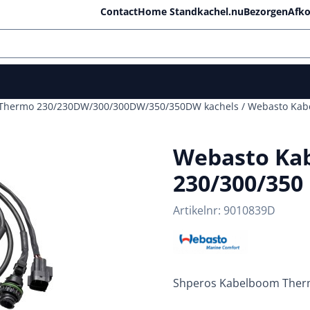
lle cookies toe.
Contact
Home Standkachel.nu
Bezorgen
Afko
 Thermo 230/230DW/300/300DW/350/350DW kachels
/
Webasto Kabe
Webasto Ka
230/300/350
Artikelnr:
9010839D
Shperos Kabelboom Ther