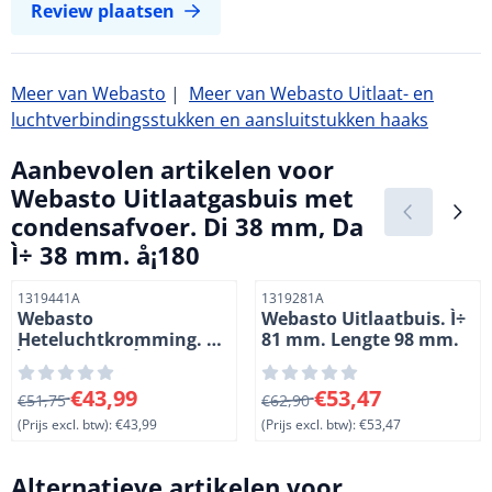
Review plaatsen
Meer van Webasto
|
Meer van Webasto Uitlaat- en
luchtverbindingsstukken en aansluitstukken haaks
Aanbevolen artikelen voor
Webasto Uitlaatgasbuis met
condensafvoer. Di 38 mm, Da
Ì÷ 38 mm. å¡180
Artikelnummer
Artikelnummer
1319441A
1319281A
Webasto
Webasto Uitlaatbuis. Ì÷
Heteluchtkromming. Di
81 mm. Lengte 98 mm.
Ì÷ 71 mm, Da Ì÷ 67 mm.
90å¡
Van 51,75 voor 43,99, exclusief btw: 43,99
Van 62,90 voor 53,47, exclus
€43,99
€53,47
€51,75
€62,90
(Prijs excl. btw):
€43,99
(Prijs excl. btw):
€53,47
Alternatieve artikelen voor