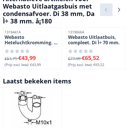
Webasto Uitlaatgasbuis met
condensafvoer. Di 38 mm, Da
Ì÷ 38 mm. å¡180
Artikelnummer
Artikelnummer
1319441A
1319666A
Webasto
Webasto Uitlaatbuis,
Heteluchtkromming. Di
compleet. Di Ì÷ 70 mm.
Ì÷ 71 mm, Da Ì÷ 67 mm.
90å¡
Van 51,75 voor 43,99, exclusief btw: 43,99
Van 77,08 voor 65,52, exclus
€43,99
€65,52
€51,75
€77,08
(Prijs excl. btw):
€43,99
(Prijs excl. btw):
€65,52
Laatst bekeken items