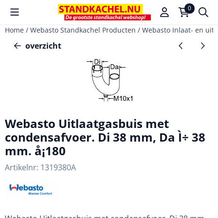
Cookievoorkeuren zijn beschikbaar. Kies instellingen of sta a
0
Home
/
Webasto Standkachel Producten
/
Webasto Inlaat- en uit
overzicht
Webasto Uitlaatgasbuis met
condensafvoer. Di 38 mm, Da Ì÷ 38
mm. å¡180
Artikelnr:
1319380A