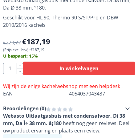
Webasto Uitlaatgasbuis met condensafvoer. Di 38 mm,
Da Ø 38 mm. °180.
Geschikt voor HL 90, Thermo 90 S/ST/Pro en DBW
2010/2016 kachels
€
187,19
€
220,22
(Prijs excl. btw):
€
187,19
U bespaart:
15
%
Aantal
+
In winkelwagen
-
Wij zijn de enige kachelwebshop met een helpdesk !
EAN
4054037043437
Beoordelingen (
0
)
Webasto Uitlaatgasbuis met condensafvoer. Di 38
mm, Da Ì÷ 38 mm. å¡180
heeft nog geen reviews. Deel
uw product ervaring en plaats een review.