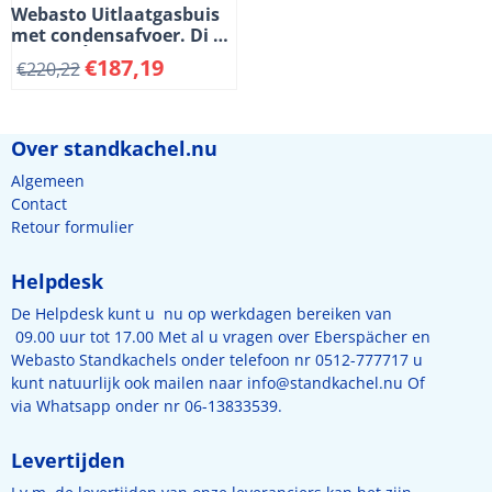
Webasto Uitlaatgasbuis
met condensafvoer. Di 38
mm, Da Ì÷ 38 mm. å¡180
€
187,19
€
220,22
Over standkachel.nu
Algemeen
Contact
Retour formulier
Helpdesk
De Helpdesk kunt u nu op werkdagen bereiken van
09.00 uur tot 17.00 Met al u vragen over Eberspächer en
Webasto Standkachels onder telefoon nr 0512-777717 u
kunt natuurlijk ook mailen naar
info@standkachel.nu
Of
via Whatsapp onder nr 06-13833539.
Levertijden