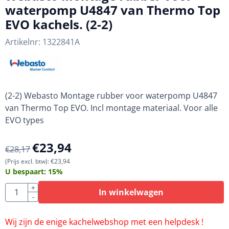
waterpomp U4847 van Thermo Top
EVO kachels. (2-2)
Artikelnr:
1322841A
(2-2) Webasto Montage rubber voor waterpomp U4847
van Thermo Top EVO. Incl montage materiaal. Voor alle
EVO types
€
23,94
€
28,17
(Prijs excl. btw):
€
23,94
U bespaart:
15
%
Aantal
+
In winkelwagen
-
Wij zijn de enige kachelwebshop met een helpdesk !