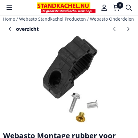
Cookievoorkeuren zijn beschikbaar. Kies instellingen of sta a
0
Home
/
Webasto Standkachel Producten
/
Webasto Onderdelen v
overzicht
Webasto Montage rubber voor