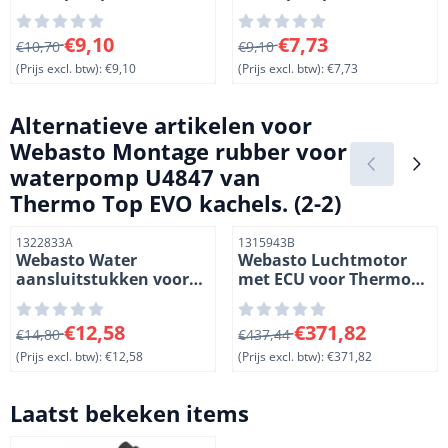
Thermo Top EVO
Thermo Top EVO
kachels. Lengte 400 mm
kachels. Lengte 600 mm
Van 10,70 voor 9,10, exclusief btw: 9,10
Van 9,10 voor 7,73, exclusief
€9,10
€7,73
€10,70
€9,10
(Prijs excl. btw):
€9,10
(Prijs excl. btw):
€7,73
Alternatieve artikelen voor
Webasto Montage rubber voor
waterpomp U4847 van
Thermo Top EVO kachels. (2-2)
Artikelnummer
Artikelnummer
1322833A
1315943B
Webasto Water
Webasto Luchtmotor
aansluitstukken voor
met ECU voor Thermo
Thermo Top EVO
Top EVO 4. 12 Volt.
kachels.
Diesel. (1-3)
Van 14,80 voor 12,58, exclusief btw: 12,58
Van 437,44 voor 371,82, excl
€12,58
€371,82
Warmtewisselaar 2 x
€14,80
€437,44
90å¡. (2-4)
(Prijs excl. btw):
€12,58
(Prijs excl. btw):
€371,82
Laatst bekeken items