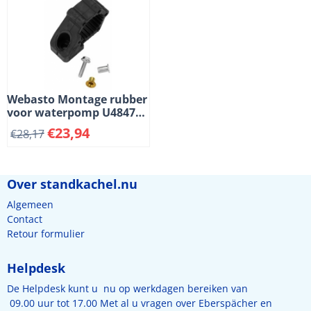
Webasto Montage rubber
voor waterpomp U4847
van Thermo Top EVO
€
23,94
€
28,17
kachels. (2-2)
Over standkachel.nu
Algemeen
Contact
Retour formulier
Helpdesk
De Helpdesk kunt u nu op werkdagen bereiken van
09.00 uur tot 17.00 Met al u vragen over Eberspächer en