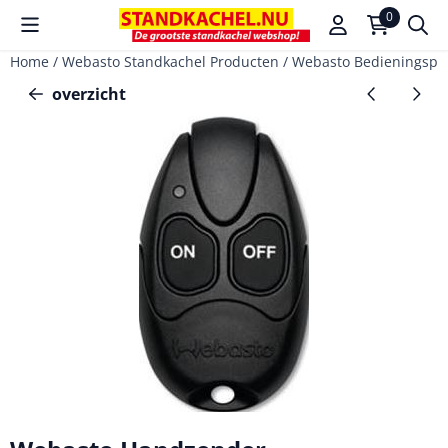
Cookievoorkeuren zijn beschikbaar. Kies instellingen of sta a
0
Home
/
Webasto Standkachel Producten
/
Webasto Bedieningspa
overzicht