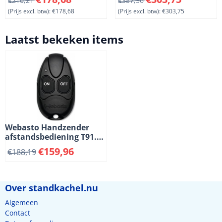
€210,21
€357,36
(Prijs excl. btw):
€178,68
(Prijs excl. btw):
€303,75
Laatst bekeken items
Webasto Handzender
afstandsbediening T91.
Zwart.
€
159,96
€
188,19
Over standkachel.nu
Algemeen
Contact