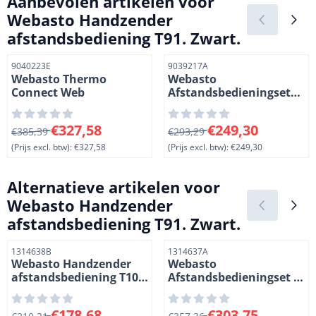
Aanbevolen artikelen voor
Webasto Handzender
afstandsbediening T91. Zwart.
Artikelnummer
Artikelnummer
9040223E
9039217A
Webasto Thermo
Webasto
Connect Web
Afstandsbedieningset
T99 voor Thermo Top
EVO en E/C/P kachels.
Van 385,39 voor 327,58, exclusief btw: 327,58
Van 293,29 voor 249,30, excl
€327,58
€249,30
€385,39
Zwart vervangt de oude
€293,29
T91 model
(Prijs excl. btw):
€327,58
(Prijs excl. btw):
€249,30
Alternatieve artikelen voor
Webasto Handzender
afstandsbediening T91. Zwart.
Artikelnummer
Artikelnummer
1314638B
1314637A
Webasto Handzender
Webasto
afstandsbediening T100
Afstandsbedieningset T
HTM . Zwart
100 HTM. Zwart
Van 210,21 voor 178,68, exclusief btw: 178,68
Van 357,36 voor 303,75, excl
€178,68
€303,75