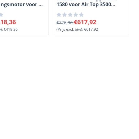
ingsmotor voor Air
1580 voor Air Top 3500
kachels. 12 Volt.
kachels. 12 Volt. Diesel. (1-
esel. (2-2)
14)
 voor 418,36, exclusief btw: 418,36
Van 726,96 voor 617,92, exclusief b
P
18,36
€617,92
€726,96
):
€418,36
(Prijs excl. btw):
€617,92
(