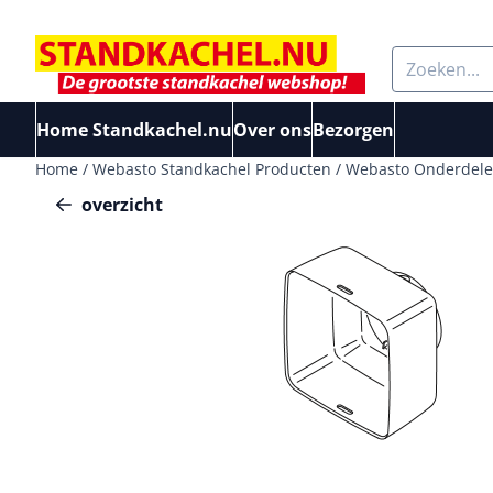
Cookievoorkeuren zijn beschikbaar. Kies instellingen of sta a
Zoeken
Home Standkachel.nu
Over ons
Bezorgen
Home
/
Webasto Standkachel Producten
/
Webasto Onderdelen
overzicht