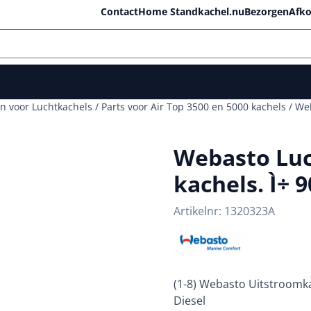
lle cookies toe.
Contact
Home Standkachel.nu
Bezorgen
Afko
 voor Luchtkachels
/
Parts voor Air Top 3500 en 5000 kachels
/
Web
Webasto Luc
kachels. Ì÷ 
Artikelnr:
1320323A
(1-8) Webasto Uitstroomka
Diesel