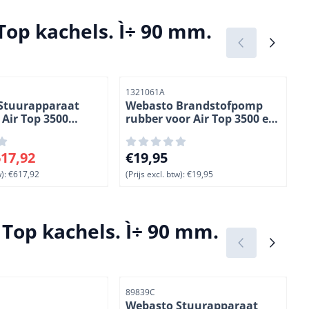
Top kachels. Ì÷ 90 mm.
r
Artikelnummer
A
1321061A
Stuurapparaat
Webasto Brandstofpomp
 Air Top 3500
rubber voor Air Top 3500 en
2 Volt. Diesel. (1-
5000 kachels. 10 stuks. (3-
14)
 voor 617,92, exclusief btw: 617,92
Prijs: 19,95, exclusief btw: 19,95
V
17,92
€19,95
):
€617,92
(Prijs excl. btw):
€19,95
(
 Top kachels. Ì÷ 90 mm.
r
Artikelnummer
A
89839C
Webasto Stuurapparaat