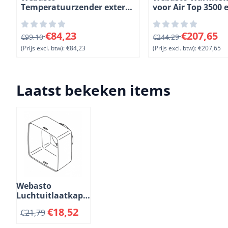
Temperatuurzender extern.
voor Air Top 3500 
Lengte 20 meter. (3-7)
kachels. (2-20)
Van 99,10 voor 84,23, exclusief btw: 84,23
Van 244,29 voor 207
€84,23
€207,65
€99,10
€244,29
(Prijs excl. btw):
€84,23
(Prijs excl. btw):
€207,65
Laatst bekeken items
Webasto
Luchtuitlaatkap
voor Air Top
€
18,52
€
21,79
kachels. Ì÷ 90
mm. (1-10)