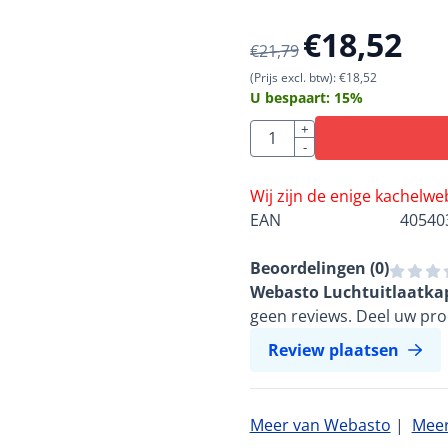
€
18,52
€
21,79
(Prijs excl. btw):
€
18,52
U bespaart:
15
%
Aantal
+
-
Wij zijn de enige kachelw
EAN
40540
Beoordelingen (
0
)
Webasto Luchtuitlaatkap 
geen reviews. Deel uw pro
Review plaatsen
Meer van Webasto
|
Meer