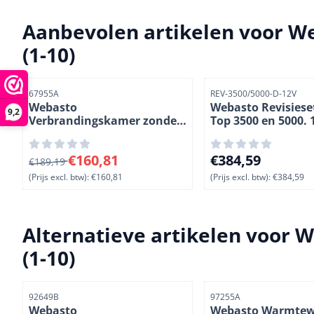
Aanbevolen artikelen voor
We
(1-10)
Artikelnummer
Artikelnummer
67955A
REV-3500/5000-D-12V
Webasto
Webasto Revisieset
9,2
Verbrandingskamer zonder
Top 3500 en 5000. 1
gloeistift voor Air Top 3500
Diesel.
en 5000 kachels. Diesel. (2-
Van 189,19 voor 160,81, exclusief btw: 160,81
Prijs: 384,59, exclus
€160,81
€384,59
11)
€189,19
(Prijs excl. btw):
€160,81
(Prijs excl. btw):
€384,59
Alternatieve artikelen voor
W
(1-10)
Artikelnummer
Artikelnummer
92649B
97255A
Webasto
Webasto Warmtew