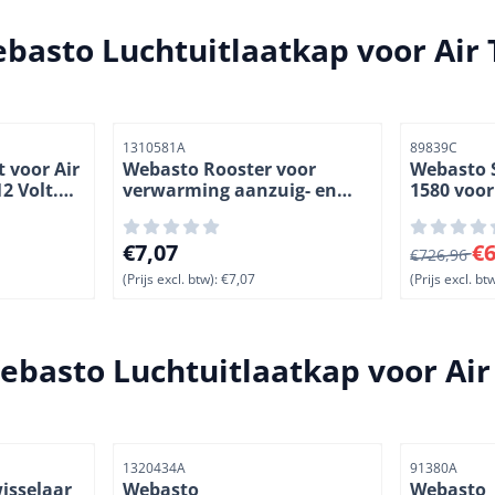
basto Luchtuitlaatkap voor Air 
Artikelnummer
Artikelnumme
1310581A
89839C
 voor Air
Webasto Rooster voor
Webasto 
2 Volt.
verwarming aanzuig- en
1580 voor
uitlaatopeningen. Ø 90 mm.
kachels. 1
Kunststof. (1-3)
14)
ief btw: 384,59
Prijs: 7,07, exclusief btw: 7,07
Van 726,96
€7,07
€6
€726,96
(Prijs excl. btw):
€7,07
(Prijs excl. btw
ebasto Luchtuitlaatkap voor Air
Artikelnummer
Artikelnumme
1320434A
91380A
isselaar
Webasto
Webasto