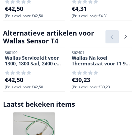
Prijs: 42,50, exclusief btw: 42,50
Prijs: 4,31, exclusief btw: 4,3
€42,50
€4,31
(Prijs excl. btw):
€42,50
(Prijs excl. btw):
€4,31
Alternatieve artikelen voor
Wallas Sensor T4
Artikelnummer
Artikelnummer
360100
362401
Wallas Service kit voor
Wallas Na koel
1300, 1800 Sail, 2400 en
Thermostaat voor T1 90
3200 kachels. Petroleum
100x 100xU 800 15D
Prijs: 42,50, exclusief btw: 42,50
Prijs: 30,23, exclusief btw: 3
€42,50
€30,23
(Prijs excl. btw):
€42,50
(Prijs excl. btw):
€30,23
Laatst bekeken items