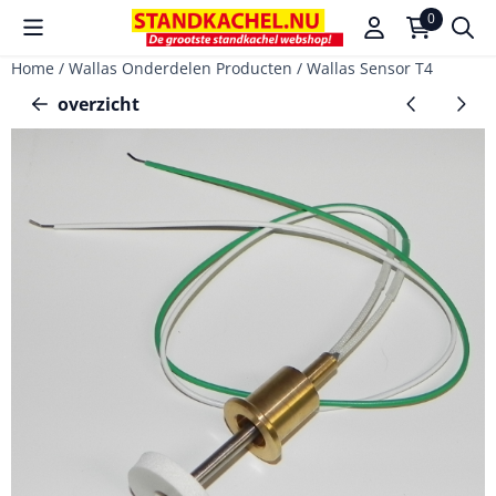
Cookievoorkeuren zijn beschikbaar. Kies instellingen of sta a
0
Home
/
Wallas Onderdelen Producten
/
Wallas Sensor T4
overzicht