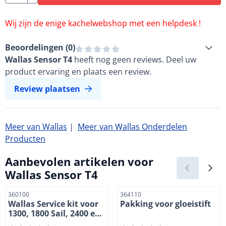
Wij zijn de enige kachelwebshop met een helpdesk !
Beoordelingen (
0
)
Wallas Sensor T4
heeft nog geen reviews. Deel uw
product ervaring en plaats een review.
Review plaatsen
Meer van Wallas
|
Meer van Wallas Onderdelen
Producten
Aanbevolen artikelen voor
Wallas Sensor T4
Artikelnummer
Artikelnummer
360100
364110
Wallas Service kit voor
Pakking voor gloeistift
1300, 1800 Sail, 2400 en
3200 kachels. Petroleum