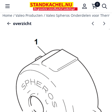
Cookievoorkeuren zijn beschikbaar. Kies instellingen of sta a
0
Home
/
Valeo Producten
/
Valeo Spheros Onderdelen voor Therm
overzicht