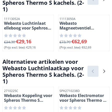
Spheros Thermo S kachels. (2-
1)
Artikelnummer
Artikelnummer
11113052A
11113050A
Webasto Luchtinlaat
Webasto
elleboog voor Spehros
Magneetventiel
Thermo S kachels. (1-3)
(solonoid) voor Spheros
Thermo S kachels. (3-3)
Van 34,30 voor 29,16, exclusief btw: 29,16
Van 73,76 voor 62,69, exclus
€29,16
€62,69
€34,30
€73,76
(Prijs excl. btw):
€29,16
(Prijs excl. btw):
€62,69
Alternatieve artikelen voor
Webasto Luchtinlaatkap voor
Spheros Thermo S kachels. (2-
1)
Artikelnummer
Artikelnummer
2710225C
SPH2710238D
Webasto Koppeling voor
Webasto Electromotor
Spheros Thermo S
voor Spheros Thermo S
kachels. (2-5)
160, 230 en 300 kachels.
24 Volt. 30 kW. (2-3)