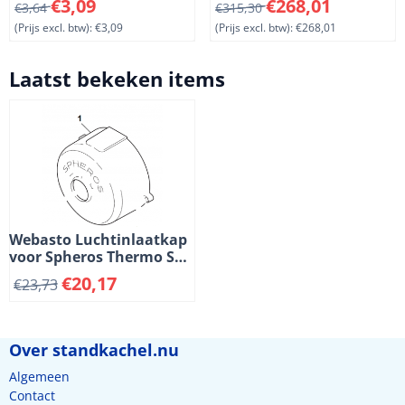
Van 3,64 voor 3,09, exclusief btw: 3,09
Van 315,30 voor 268,01, excl
€3,09
€268,01
€3,64
€315,30
(Prijs excl. btw):
€3,09
(Prijs excl. btw):
€268,01
Laatst bekeken items
Webasto Luchtinlaatkap
voor Spheros Thermo S
kachels. (2-1)
€
20,17
€
23,73
Over standkachel.nu
Algemeen
Contact