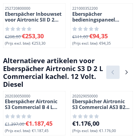
Artikelnummer
Artikelnummer
252720800000
221000352200
Eberspächer Inbouwset
Eberspächer
voor Airtronic SII D 2
bedieningspaneel
L/M2/D 4 L(r)/L3/D 6 L
EasyStart Pro voor
Commercial kachels.
Airtronic XII en
Van 298,00 voor 253,30, exclusief btw: 253,30
Van 111,00 voor 94,35, exclu
€253,30
€94,35
€298,00
Hydronic S 3
€111,00
(Prijs excl. btw):
€253,30
(Prijs excl. btw):
€94,35
Alternatieve artikelen voor
Eberspächer Airtronic S3 D 2 L
Commercial kachel. 12 Volt.
Diesel
Artikelnummer
Artikelnummer
202030050000
202029050000
Eberspächer Airtronic
Eberspächer Airtronic
S3 Commercial B 4 L
S3 Commercial AS3 B2L
kachel. 12 Volt. Benzine
12V
Van 1 397,00 voor 1 187,45, exclusief btw: 1 187,45
Prijs: 1 176,00, exclusief btw
€1.187,45
€1.176,00
€1.397,00
(Prijs excl. btw):
€1.187,45
(Prijs excl. btw):
€1.176,00