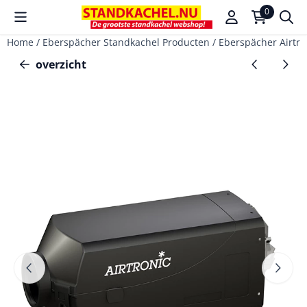
Cookievoorkeuren zijn beschikbaar. Kies instellingen of sta a
0
Home
/
Eberspächer Standkachel Producten
/
Eberspächer Airtron
overzicht