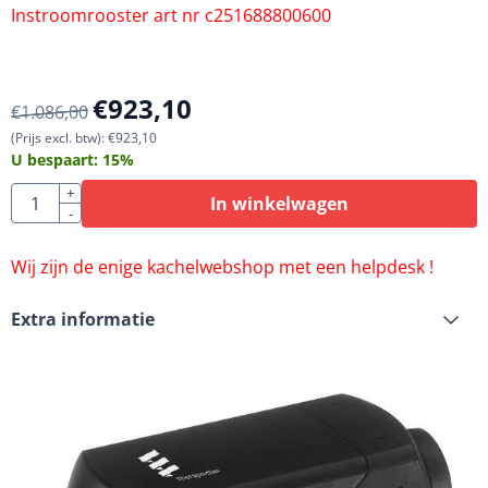
Instroomrooster art nr c251688800600
€
923,10
€
1.086,00
(Prijs excl. btw):
€
923,10
U bespaart:
15
%
Aantal
+
In winkelwagen
-
Wij zijn de enige kachelwebshop met een helpdesk !
Extra informatie