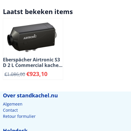
Laatst bekeken items
Eberspächer Airtronic S3
D 2 L Commercial kachel.
12 Volt. Diesel
€
923,10
€
1.086,00
Over standkachel.nu
Algemeen
Contact
Retour formulier
Helpdesk