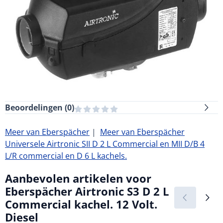
Beoordelingen (
0
)
Meer van Eberspächer
|
Meer van Eberspächer
Universele Airtronic SII D 2 L Commercial en MII D/B 4
L/R commercial en D 6 L kachels.
Aanbevolen artikelen voor
Eberspächer Airtronic S3 D 2 L
Commercial kachel. 12 Volt.
Diesel