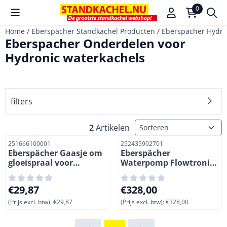
Cookievoorkeuren zijn beschikbaar. Kies instellingen of sta a
0
Home
/
Eberspächer Standkachel Producten
/
Eberspächer Hydro
Eberspacher Onderdelen voor
Hydronic waterkachels
filters
Sorteermethode
2
Artikelen
Artikelnummer
Artikelnummer
251666100001
252435992701
Eberspächer Gaasje om
Eberspächer
gloeispraal voor
Waterpomp Flowtronic
Hydronic D 7 W kachels.
1400. 24 Volt
Diesel
Prijs: 29,87, exclusief btw: 29,87
Prijs: 328,00, exclusief btw: 
€29,87
€328,00
(Prijs excl. btw):
€29,87
(Prijs excl. btw):
€328,00