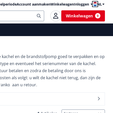
elperiode
Account aanmaken
Winkelwagen
Inloggen
NL
Winkelwagen
0
de kachel en de brandstofpomp goed te verpakken en op
 type en eventueel het serienummer van de kachel.
tuur betalen en zodra de betaling door ons is
sten als volgt: u wilt de kachel niet terug, dan zijn de
franko aan u retour.
Sorteermethode