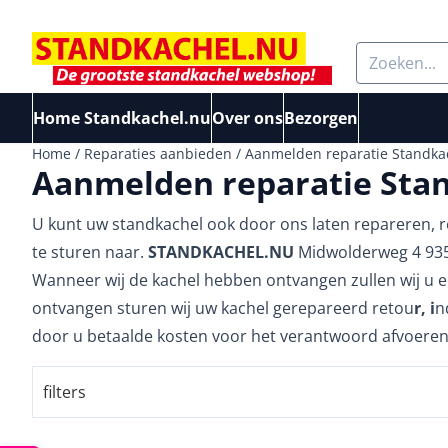
Cookievoorkeuren zijn beschikbaar. Kies instellingen of sta a
Zoeken
Home Standkachel.nu
Over ons
Bezorgen
Home
/
Reparaties aanbieden
/
Aanmelden reparatie Standka
Aanmelden reparatie Stan
U kunt uw standkachel ook door ons laten repareren, 
te sturen naar.
STANDKACHEL.NU
Midwolderweg 4 9351
Wanneer wij de kachel hebben ontvangen zullen wij u e
ontvangen sturen wij uw kachel gerepareerd retou
r, i
n
door u betaalde kosten voor het verantwoord afvoeren 
filters