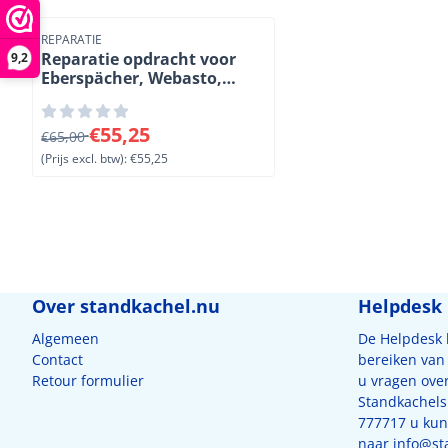
Artikelnummer
REPARATIE
Reparatie opdracht voor
9,2
Eberspächer, Webasto,
Wallas en Truma
Van 65,00 voor 55,25, exclusief btw: 55,25
€55,25
€65,00
(Prijs excl. btw):
€55,25
Over standkachel.nu
Helpdesk
Algemeen
De Helpdesk
Contact
bereiken van 
Retour formulier
u vragen ove
Standkachels
777717 u kunt
naar
info@st