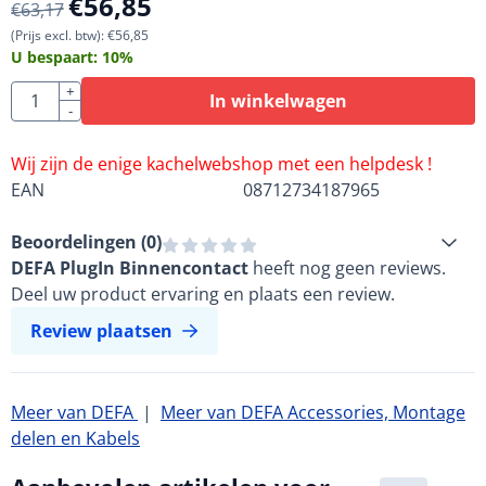
€
56,85
€
63,17
(Prijs excl. btw):
€
56,85
U bespaart:
10
%
Aantal
+
In winkelwagen
-
Wij zijn de enige kachelwebshop met een helpdesk !
EAN
08712734187965
Beoordelingen (
0
)
DEFA PlugIn Binnencontact
heeft nog geen reviews.
Deel uw product ervaring en plaats een review.
Review plaatsen
Meer van DEFA
|
Meer van DEFA Accessories, Montage
delen en Kabels