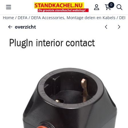
Cookievoorkeuren zijn beschikbaar. Kies instellingen of sta a
0
Home
/
DEFA
/
DEFA Accessories, Montage delen en Kabels
/
DEFA
overzicht