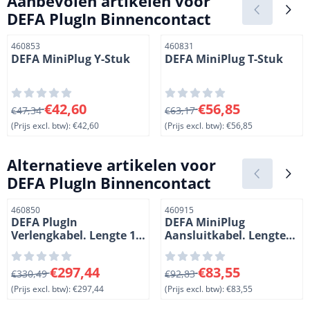
Aanbevolen artikelen voor
DEFA PlugIn Binnencontact
Artikelnummer
Artikelnummer
460853
460831
DEFA MiniPlug Y-Stuk
DEFA MiniPlug T-Stuk
Van 47,34 voor 42,60, exclusief btw: 42,60
Van 63,17 voor 56,85, exclus
€42,60
€56,85
€47,34
€63,17
(Prijs excl. btw):
€42,60
(Prijs excl. btw):
€56,85
Alternatieve artikelen voor
DEFA PlugIn Binnencontact
Artikelnummer
Artikelnummer
460850
460915
DEFA PlugIn
DEFA MiniPlug
Verlengkabel. Lengte 12
Aansluitkabel. Lengte
m
1,5m
Van 330,49 voor 297,44, exclusief btw: 297,44
Van 92,83 voor 83,55, exclus
€297,44
€83,55
€330,49
€92,83
(Prijs excl. btw):
€297,44
(Prijs excl. btw):
€83,55